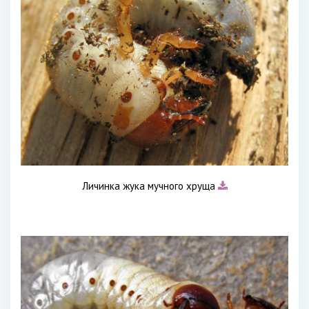
Личинка жука мучного хруща