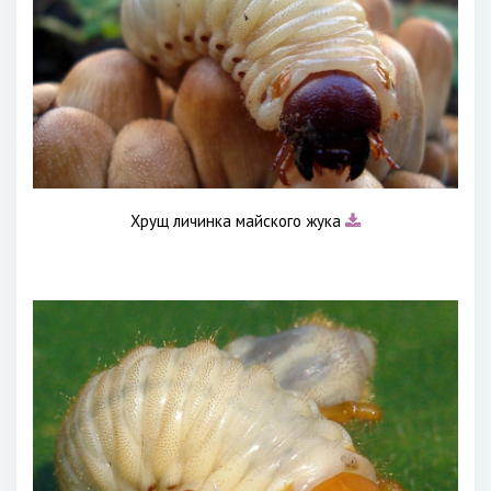
Хрущ личинка майского жука