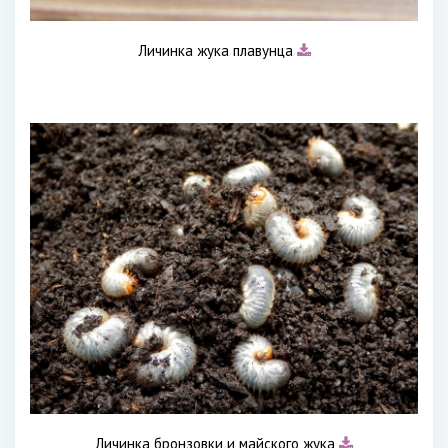
Личинка жука плавунца
Личинка бронзовки и майского жука