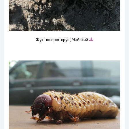
Жук носорог хрущ Майский