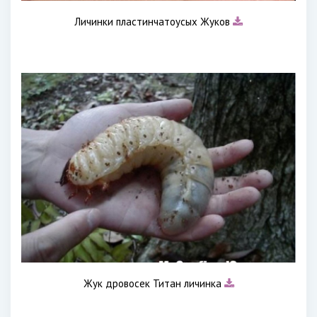
Личинки пластинчатоусых Жуков
Жук дровосек Титан личинка