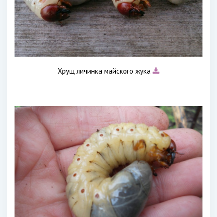
Хрущ личинка майского жука