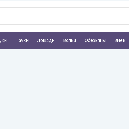
уки
Пауки
Лошади
Волки
Обезьяны
Змеи