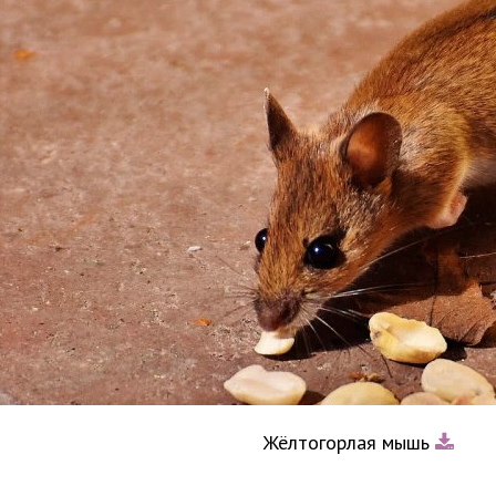
Жёлтогорлая мышь