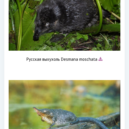
Русская выхухоль Desmana moschata