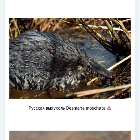
Русская выхухоль Desmana moschata