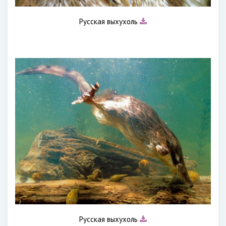
Русская выхухоль
Русская выхухоль