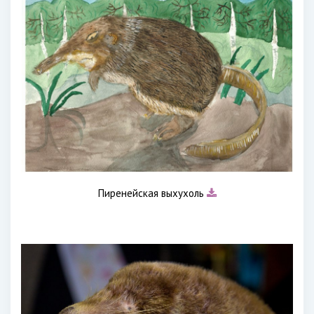
Пиренейская выхухоль