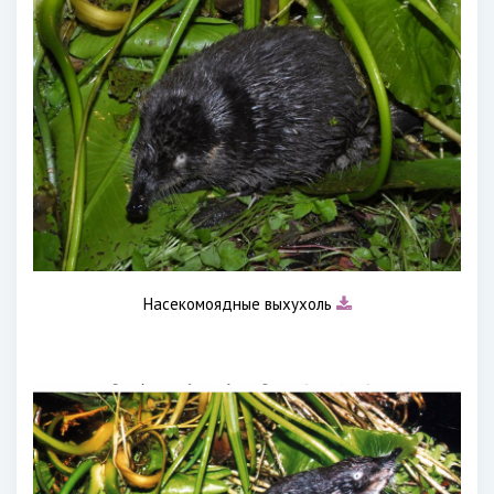
Насекомоядные выхухоль