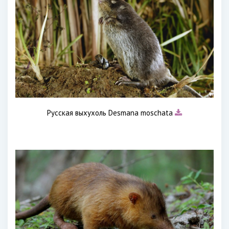
Русская выхухоль Desmana moschata