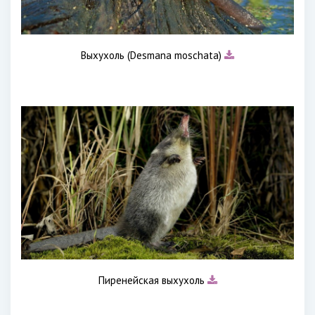
Выхухоль (Desmana moschata)
Пиренейская выхухоль