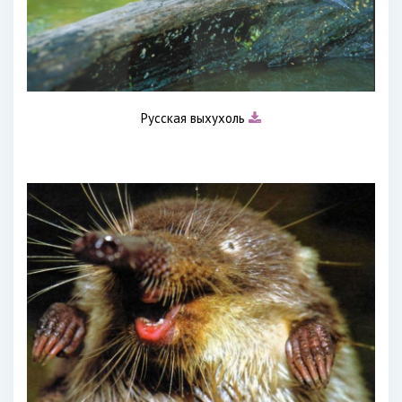
Русская выхухоль