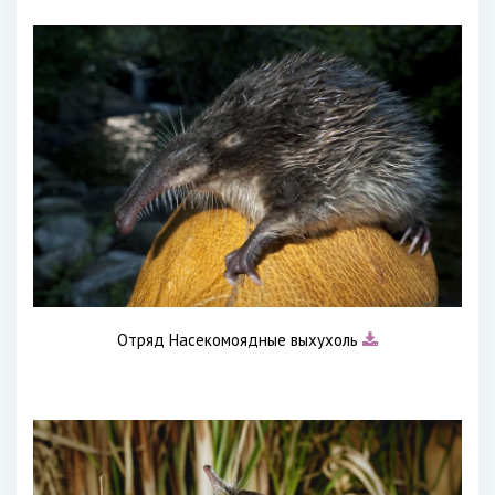
Отряд Насекомоядные выхухоль