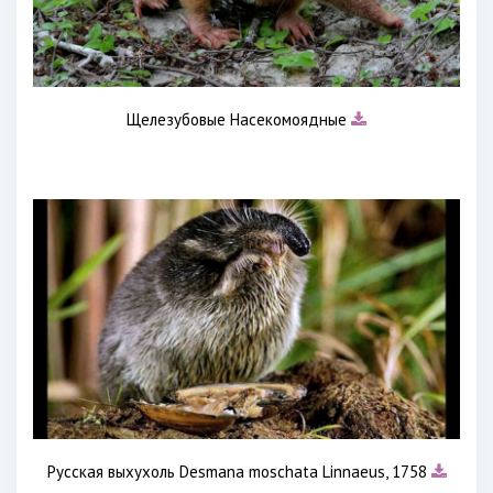
Щелезубовые Насекомоядные
Русская выхухоль Desmana moschata Linnaeus, 1758