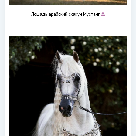
Лошадь арабский скакун Мустанг