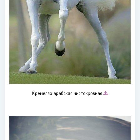
Кремелло арабская чистокровная