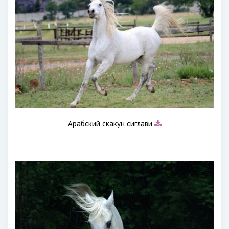
Арабский скакун сиглави