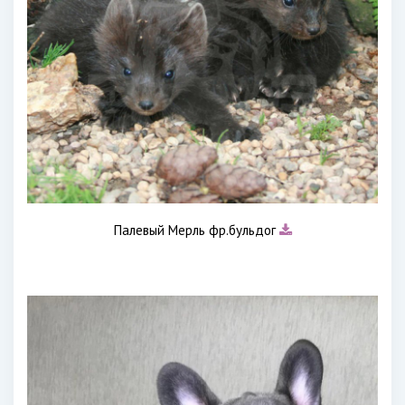
Палевый Мерль фр.бульдог