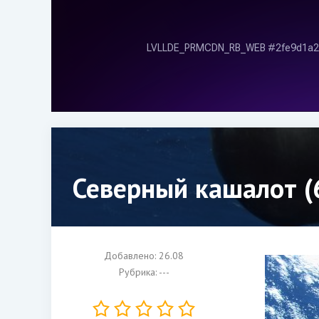
Северный кашалот (
Добавлено: 26.08
Рубрика: ---