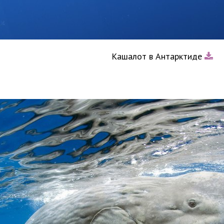
Кашалот в Антарктиде