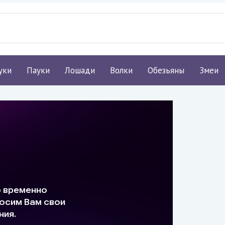
уки
Пауки
Лошади
Волки
Обезьяны
Змеи