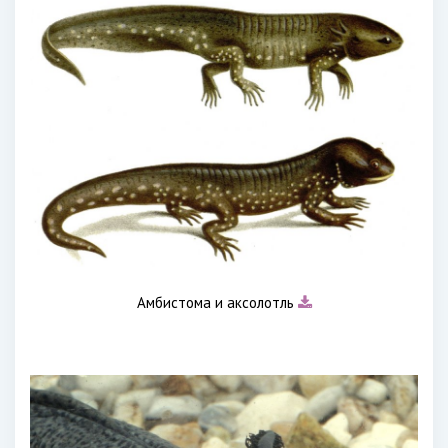
Амбистома и аксолотль