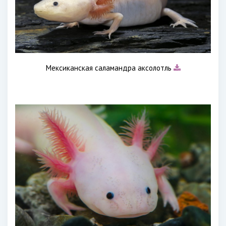
Мексиканская саламандра аксолотль