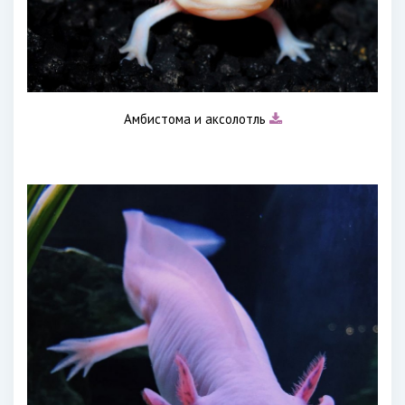
Амбистома и аксолотль