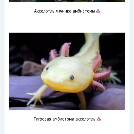
Аксолотль личинка амбистомы
Тигровая амбистома аксолотль