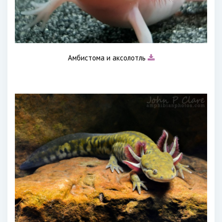
Амбистома и аксолотль