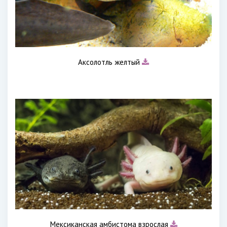
Аксолотль желтый
Мексиканская амбистома взрослая