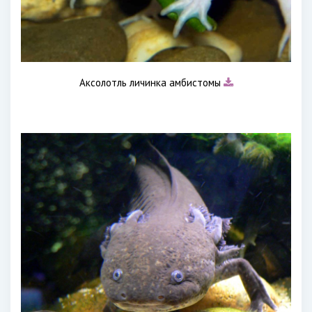
Аксолотль личинка амбистомы