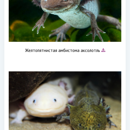
Желтопятнистая амбистома аксолотль