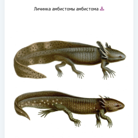
Личинка амбистомы амбистома