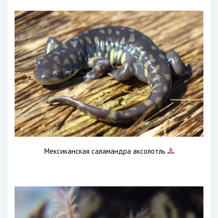
Мексиканская саламандра аксолотль