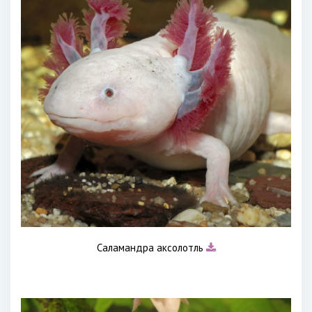
Саламандра аксолотль