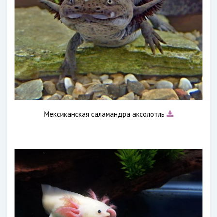
Мексиканская саламандра аксолотль