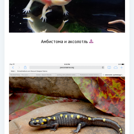
Амбистома и аксолотль