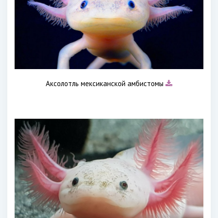
Аксолотль мексиканской амбистомы