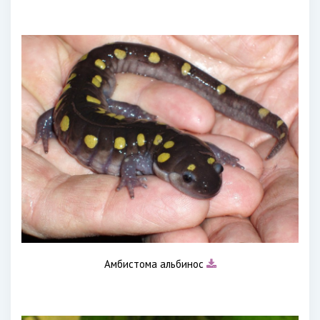
Амбистома альбинос