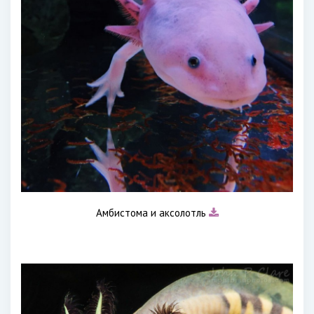
Амбистома и аксолотль