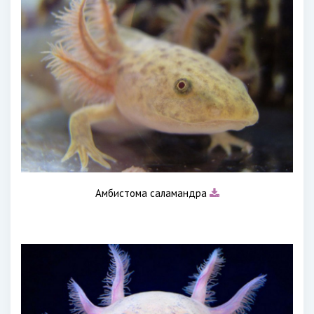
Амбистома саламандра