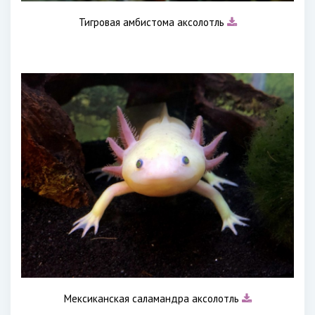
Тигровая амбистома аксолотль
Мексиканская саламандра аксолотль