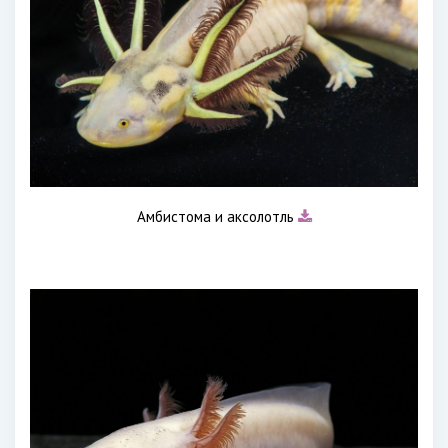
Амбистома и аксолотль