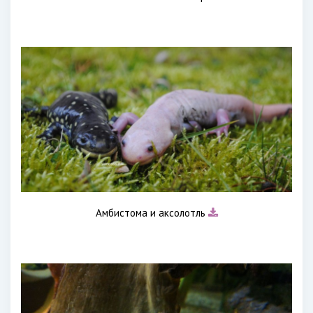
Амбистома и аксолотль