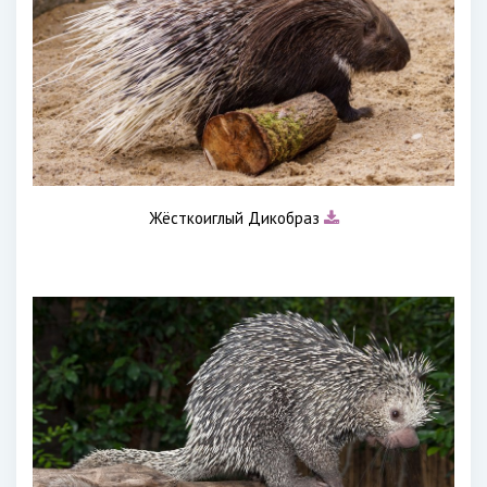
Жёсткоиглый Дикобраз