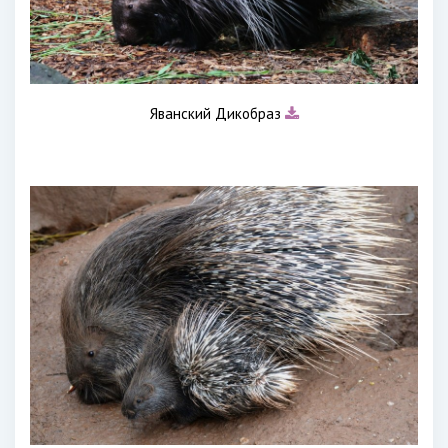
Яванский Дикобраз