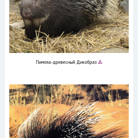
Пимпла-древесный Дикобраз