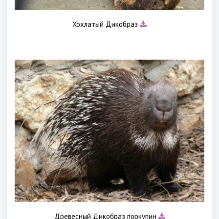
Хохлатый Дикобраз
Древесный Дикобраз поркупин