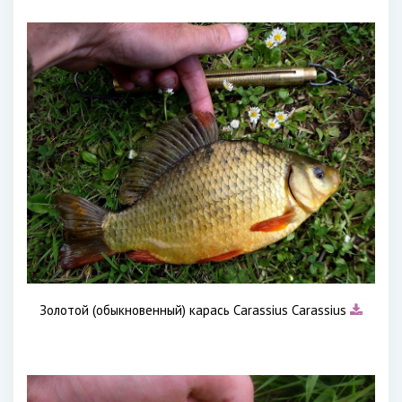
Золотой (обыкновенный) карась Carassius Carassius