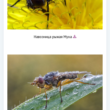
Навозница рыжая Муха