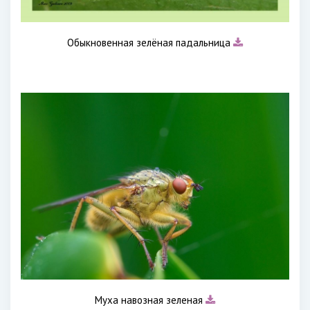
Обыкновенная зелёная падальница
Муха навозная зеленая