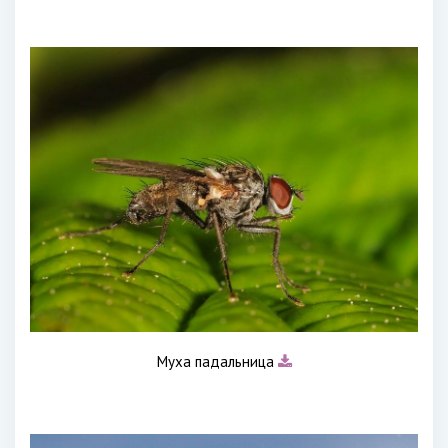
Муха падальница