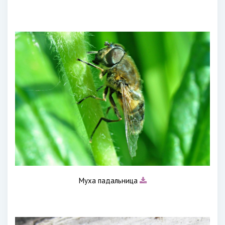
Муха падальница