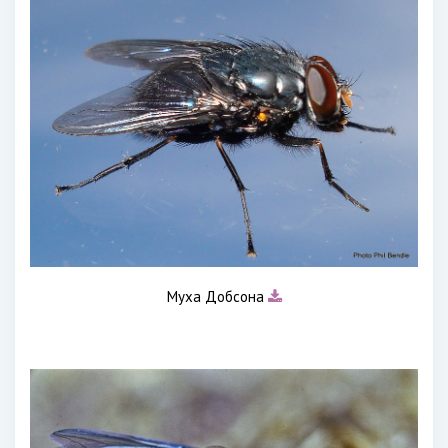
Муха Добсона