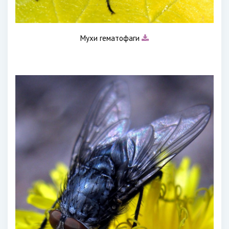
Мухи гематофаги