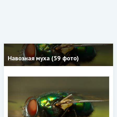
Навозная муха (59 фото)