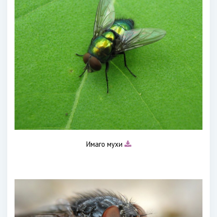
Имаго мухи