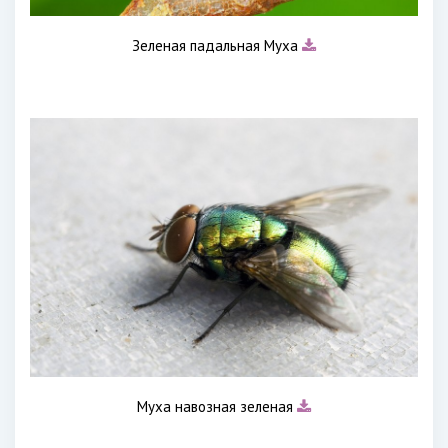
Зеленая падальная Муха
Муха навозная зеленая