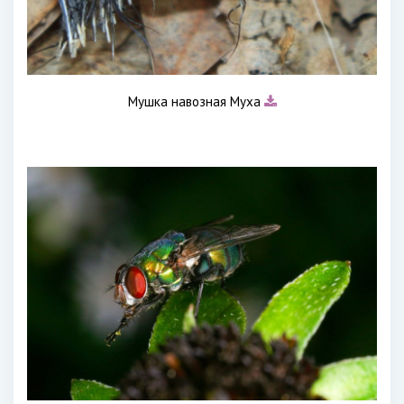
Мушка навозная Муха