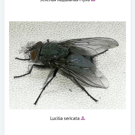
Lucilia sericata