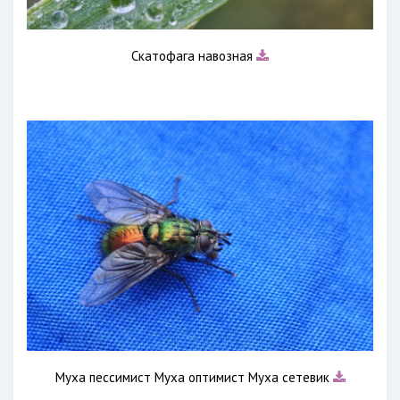
Скатофага навозная
Муха пессимист Муха оптимист Муха сетевик