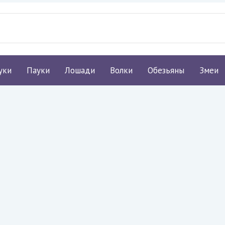
уки
Пауки
Лошади
Волки
Обезьяны
Змеи