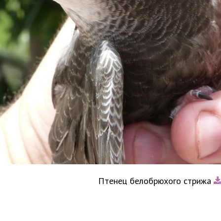
Птенец белобрюхого стрижа