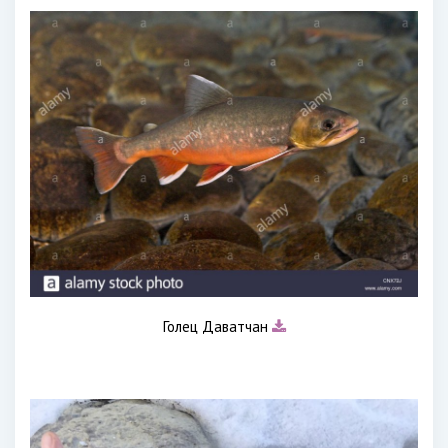
Голец Даватчан