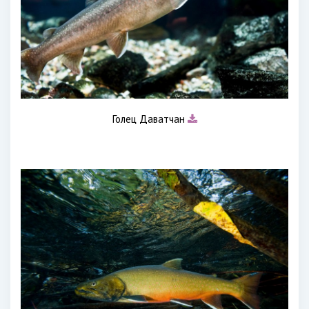
Голец Даватчан