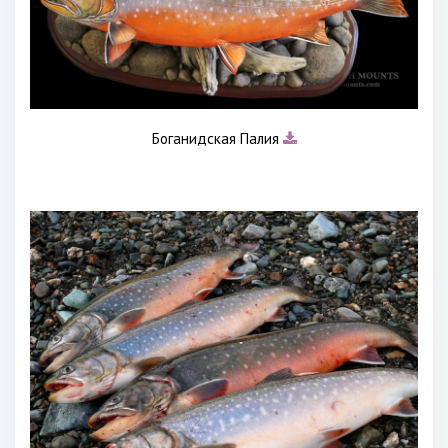
Боганидская Палия