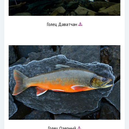
Голец Даватчан
Голец Озерный