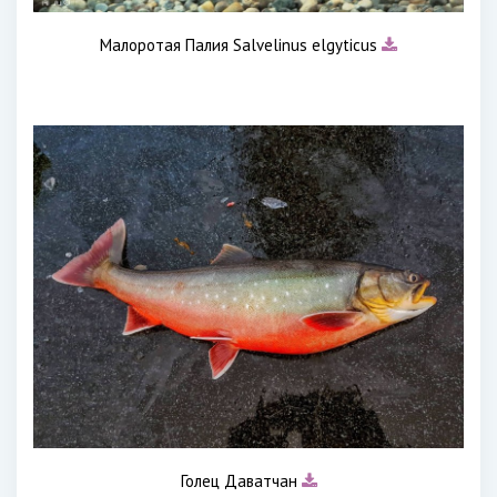
Малоротая Палия Salvelinus elgyticus
Голец Даватчан