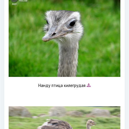
Нанду птица килегрудая