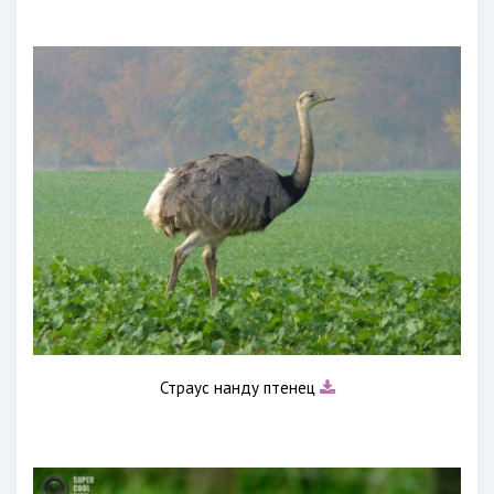
Страус нанду птенец