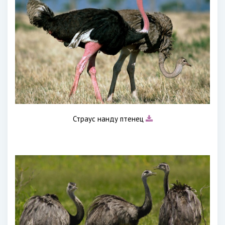
Страус нанду птенец