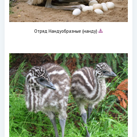
Отряд Нандуобразные (нанду)