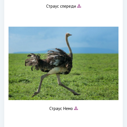
Страус спереди
Страус Немо