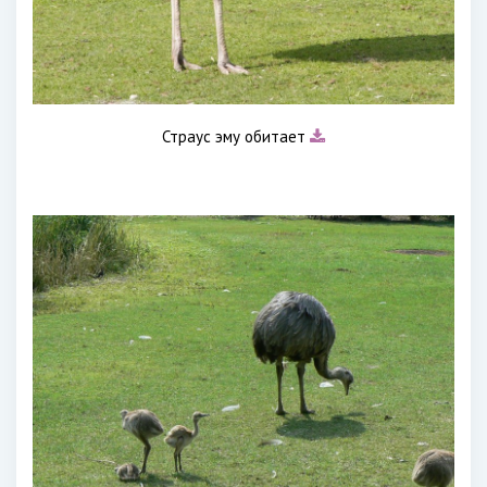
Страус эму обитает