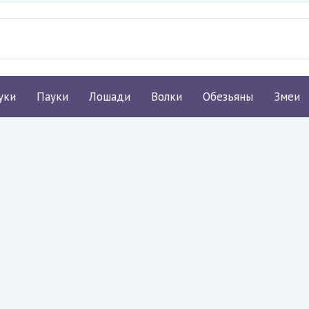
уки
Пауки
Лошади
Волки
Обезьяны
Змеи