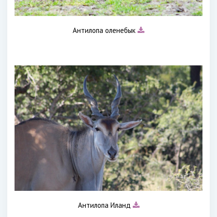
Антилопа оленебык
Антилопа Иланд