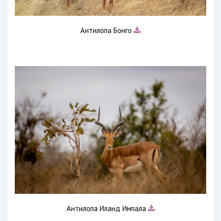
Антилопа Бонго
Антилопа Иланд Импала