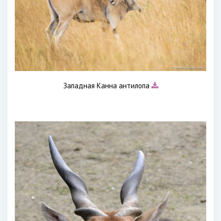
Западная Канна антилопа