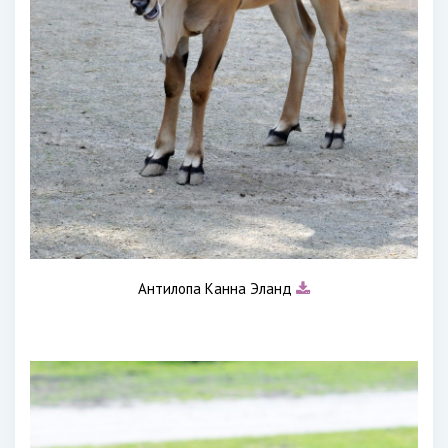
Антилопа Канна Эланд