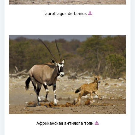
Taurotragus derbianus
Африканская антилопа топи