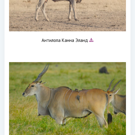
Антилопа Канна Эланд