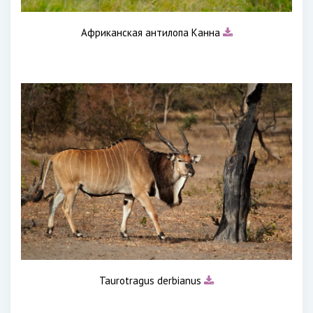
Африканская антилопа Канна
Taurotragus derbianus