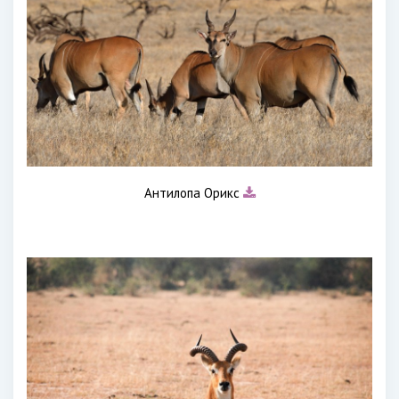
Антилопа Орикс