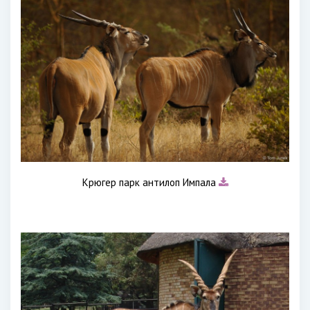
Крюгер парк антилоп Импала