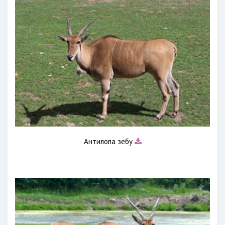
Антилопа зебу