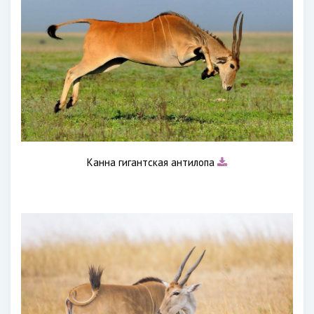
Канна гигантская антилопа