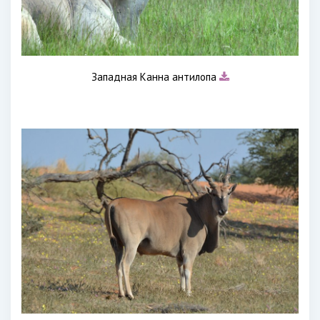
Западная Канна антилопа