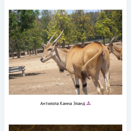
Антилопа Канна Эланд