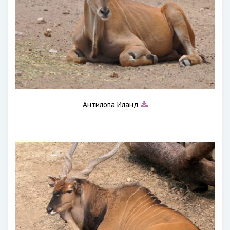
Антилопа Иланд