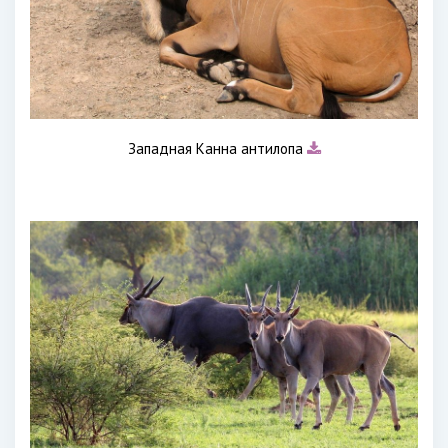
Западная Канна антилопа