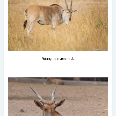
Эланд антилопа