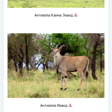
Антилопа Канна Эланд
Антилопа Иланд