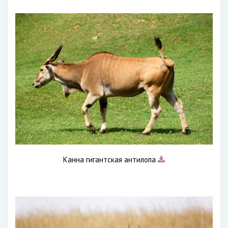
Канна гигантская антилопа