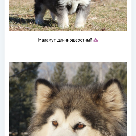
Маламут длинношерстный