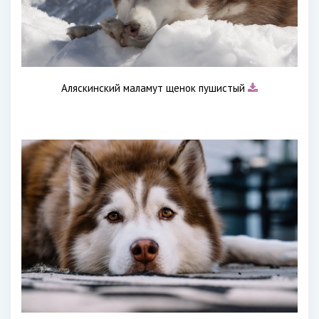
Аляскинский маламут щенок пушистый