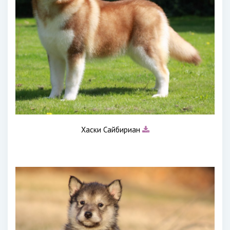
Хаски Сайбириан