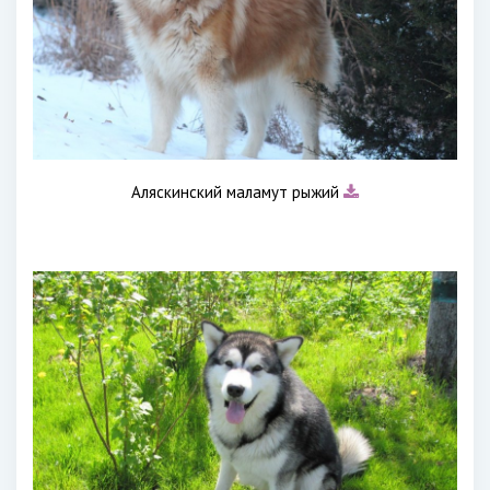
Аляскинский маламут рыжий