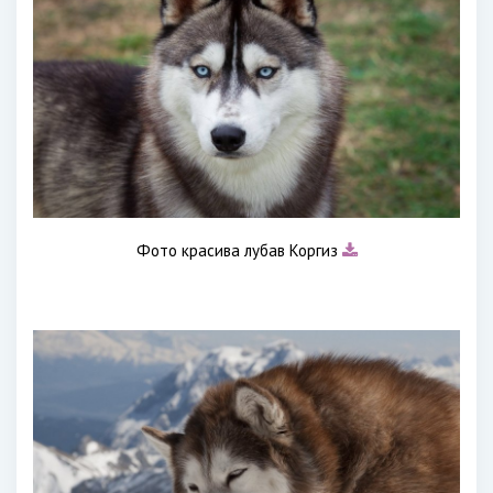
Фото красива лубав Коргиз