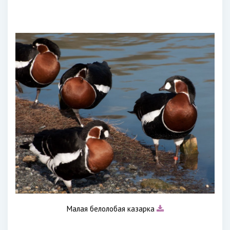
Малая белолобая казарка