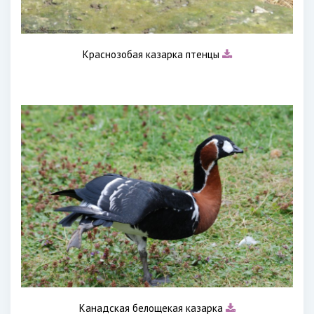
Краснозобая казарка птенцы
Канадская белощекая казарка