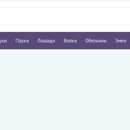
уки
Пауки
Лошади
Волки
Обезьяны
Змеи