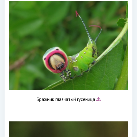
Бражник глазчатый гусеница