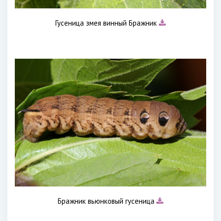
Гусеница змея винный Бражник
Бражник вьюнковый гусеница