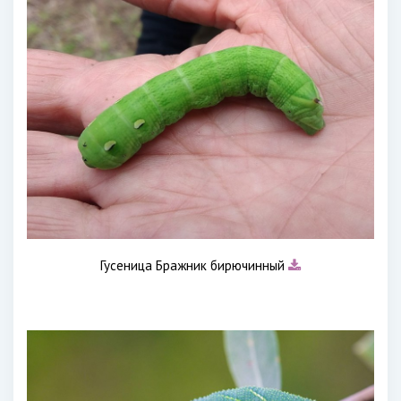
Гусеница Бражник бирючинный