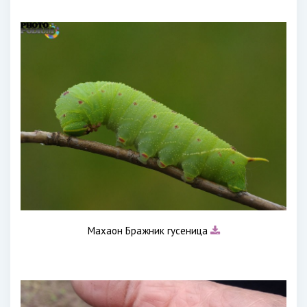
Махаон Бражник гусеница