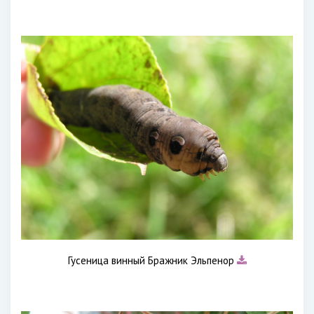
Гусеница винный Бражник Эльпенор