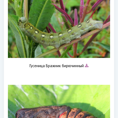
Гусеница Бражник бирючинный