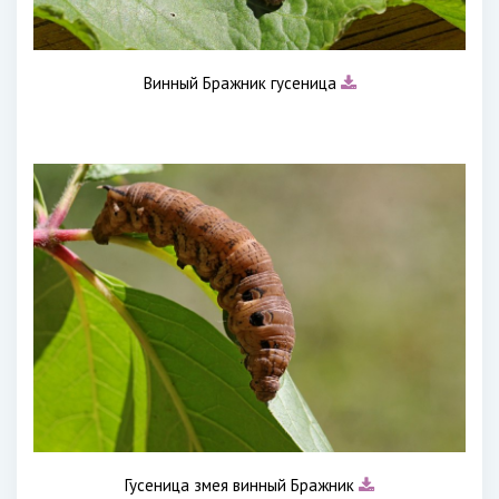
Винный Бражник гусеница
Гусеница змея винный Бражник