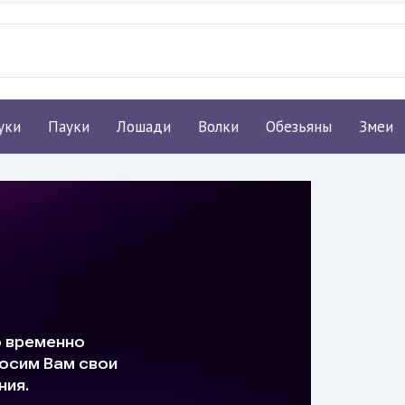
уки
Пауки
Лошади
Волки
Обезьяны
Змеи