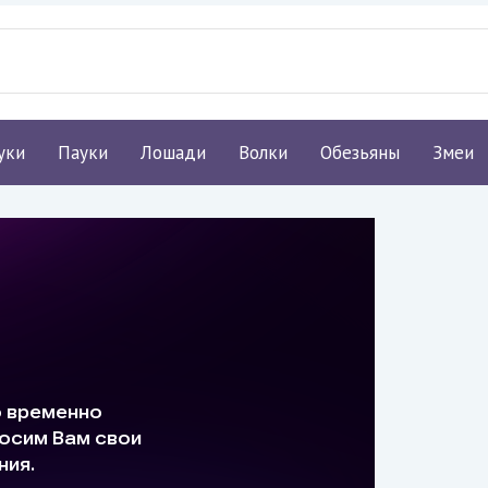
уки
Пауки
Лошади
Волки
Обезьяны
Змеи