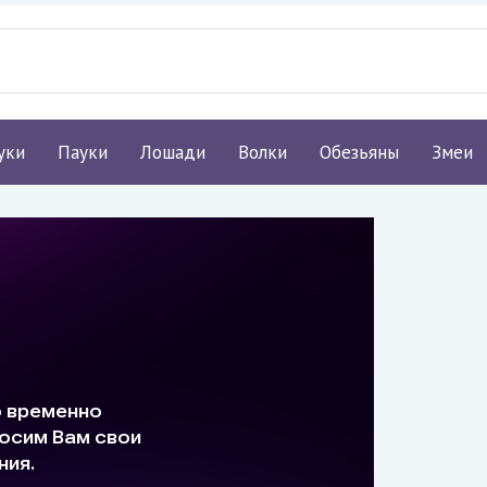
уки
Пауки
Лошади
Волки
Обезьяны
Змеи