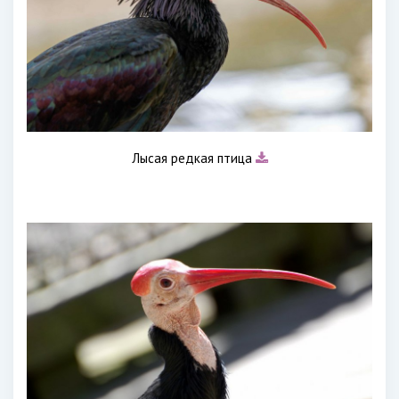
Лысая редкая птица