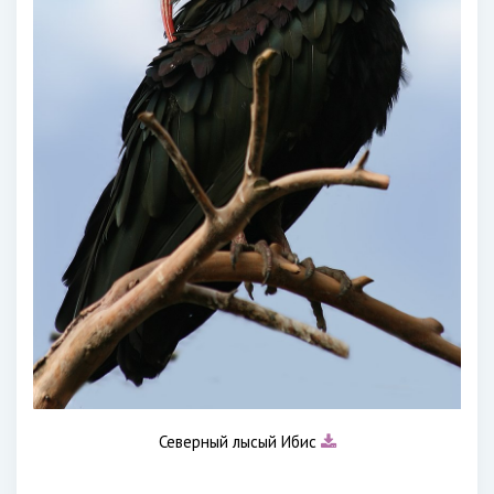
Северный лысый Ибис