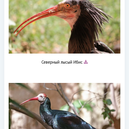
Северный лысый Ибис