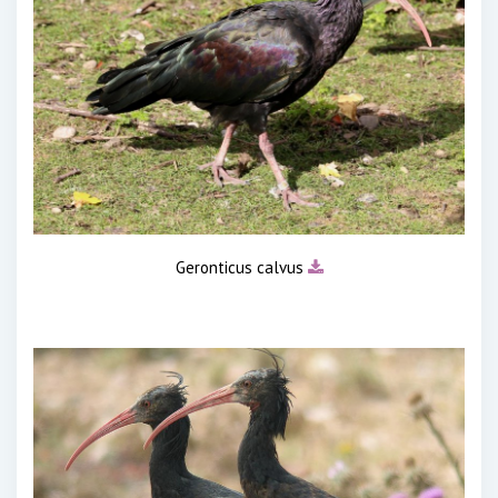
Geronticus calvus