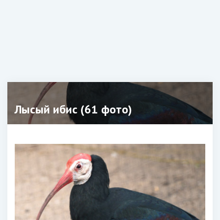
Лысый ибис (61 фото)