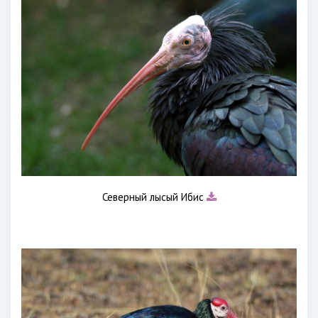
Северный лысый Ибис