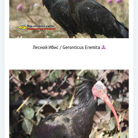
Лесной Ибис / Geronticus Eremita