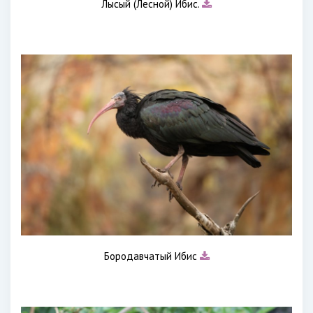
Лысый (Лесной) Ибис.
Бородавчатый Ибис