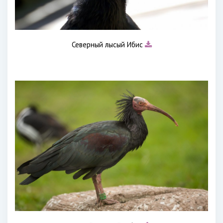
Северный лысый Ибис