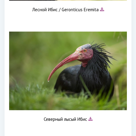
Лесной Ибис / Geronticus Eremita
Северный лысый Ибис