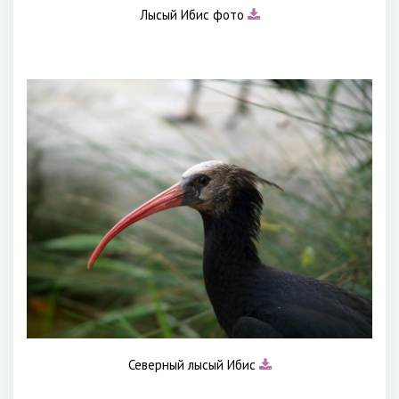
Лысый Ибис фото
Северный лысый Ибис