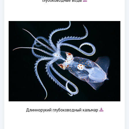
Глубоководные воды
Длиннорукий глубоководный кальмар