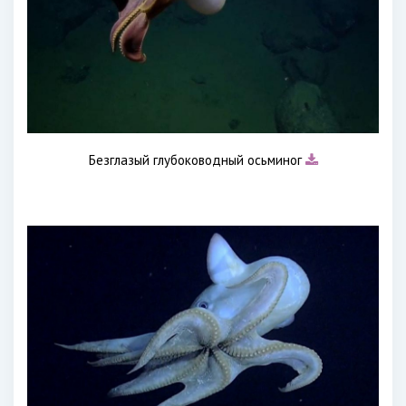
Безглазый глубоководный осьминог