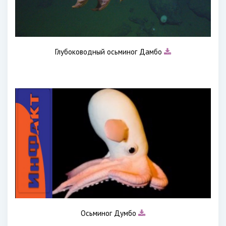
Глубоководный осьминог Дамбо
Осьминог Думбо