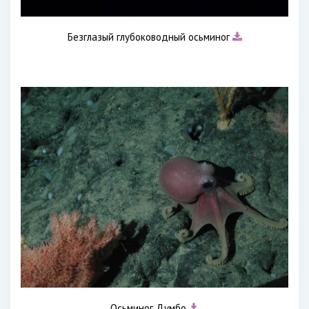
Безглазый глубоководный осьминог
Осьминог Думбо