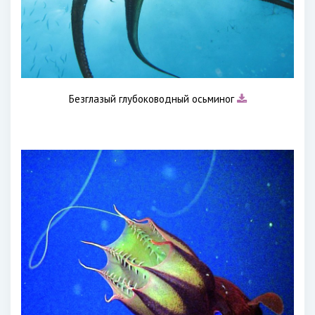
Безглазый глубоководный осьминог