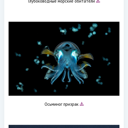
Глубоководные морские обитатели
Осьминог призрак