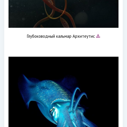
Глубоководный кальмар Архитеутис