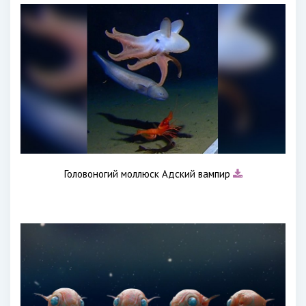
Головоногий моллюск Адский вампир