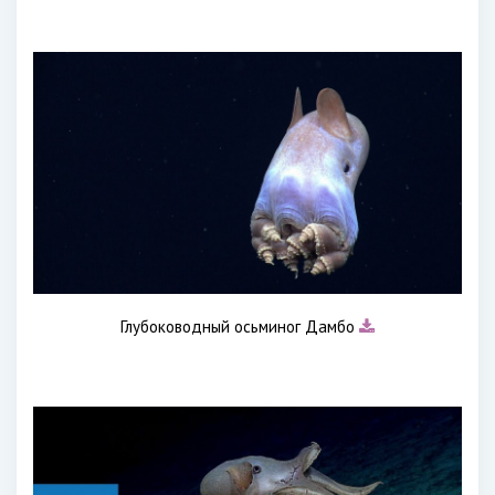
Глубоководный осьминог Дамбо