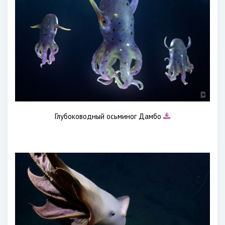
Глубоководный осьминог Дамбо