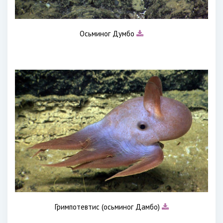
Осьминог Думбо
Гримпотевтис (осьминог Дамбо)