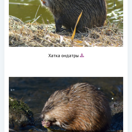
Хатка ондатры