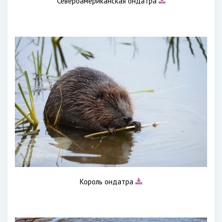
Североамериканская ондатра
Король ондатра