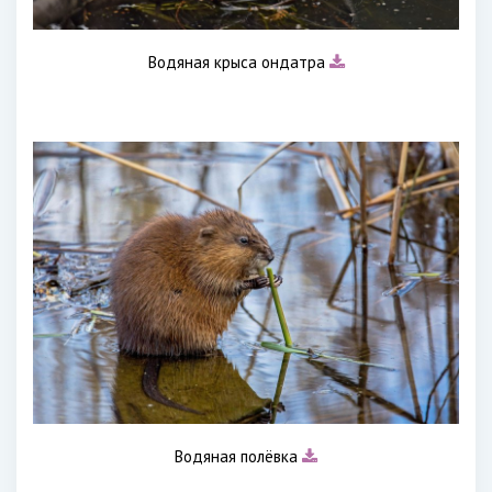
Водяная крыса ондатра
Водяная полёвка