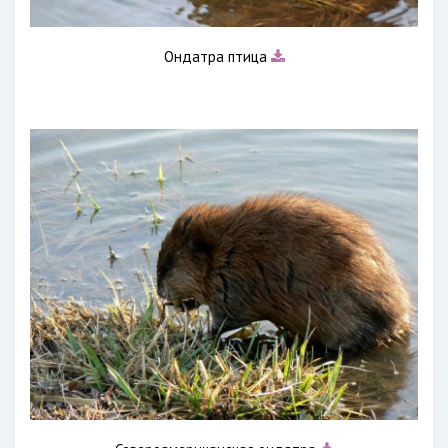
Ондатра птица