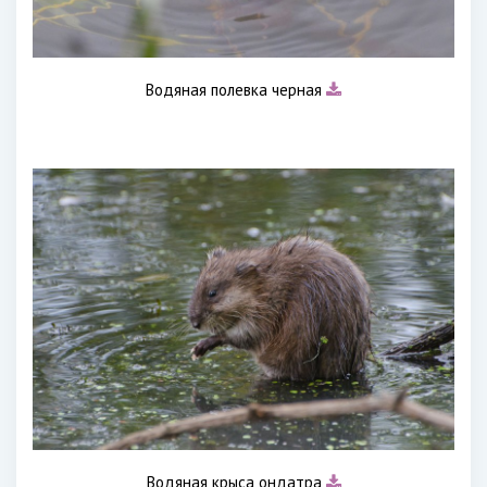
Водяная полевка черная
Водяная крыса ондатра