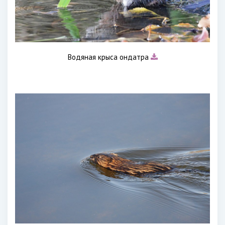
Водяная крыса ондатра