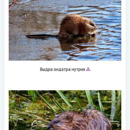
Выдра ондатра нутрия