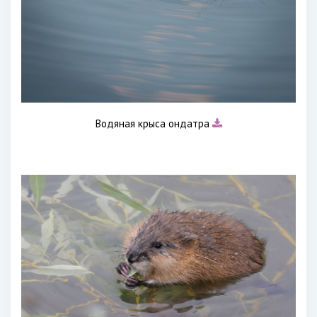
Водяная крыса ондатра