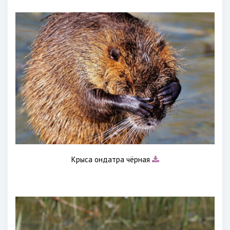
Крыса ондатра чёрная