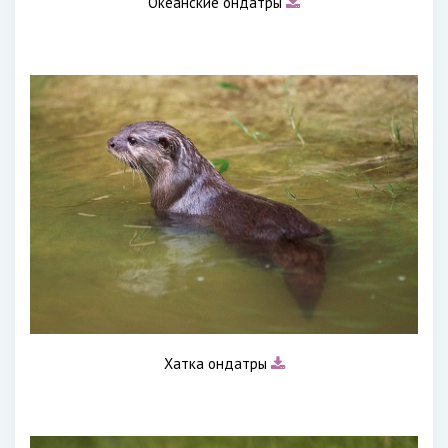
Океанские ондатры
Хатка ондатры