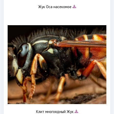
Жук Оса насекомое
Клит многоядный Жук