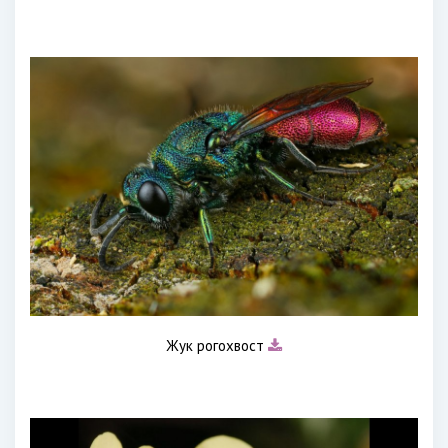
Жук рогохвост