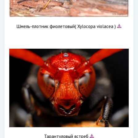
Шмель-плотник фиолетовый( Xylocopa violacea )
Тарантуловый ястреб