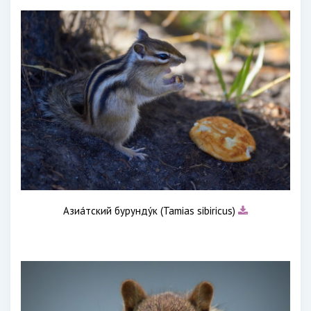
Азиа́тский бурунду́к (Tamias sibiricus)