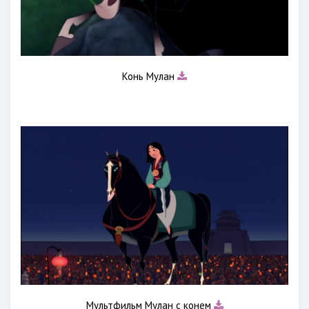
Конь Мулан
Мультфильм Мулан с конем