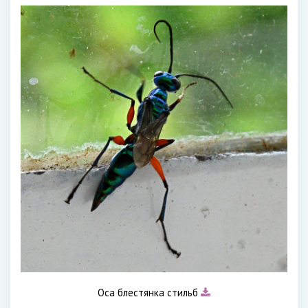
Оса блестянка стильб