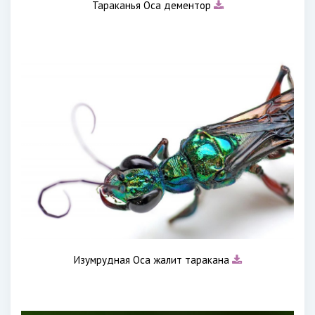
Тараканья Оса дементор
Изумрудная Оса жалит таракана