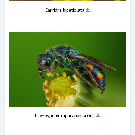
Cariridris bipetiolata
Изумрудная таракановая Оса