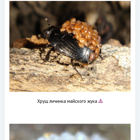
Хрущ личинка майского жука