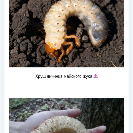
Хрущ личинка майского жука