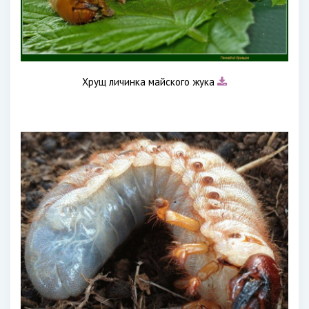
Хрущ личинка майского жука