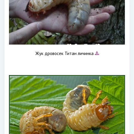
Жук дровосек Титан личинка