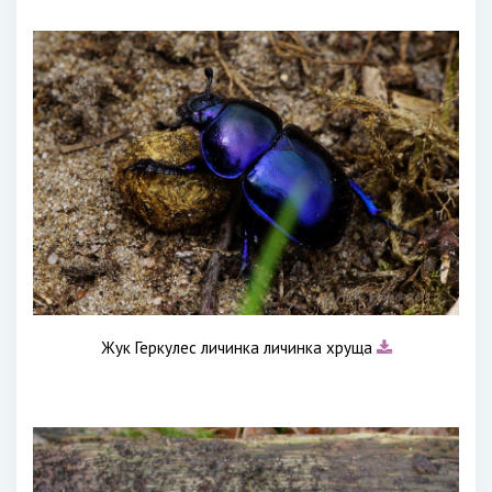
Жук Геркулес личинка личинка хруща