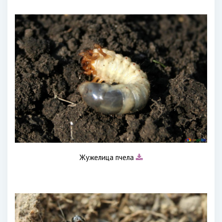
Жужелица пчела