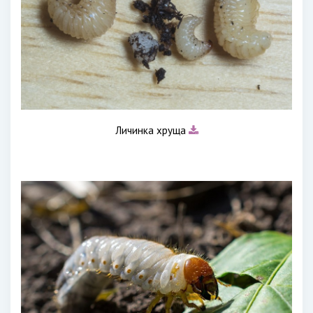
Личинка хруща