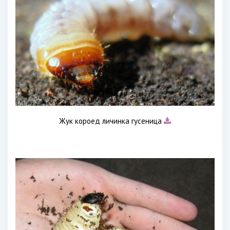
Жук короед личинка гусеница