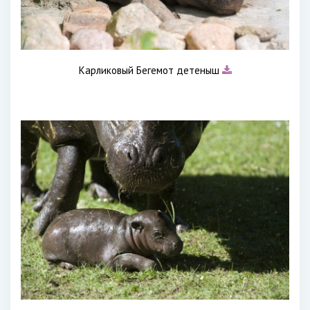
Карликовый Бегемот детеныш