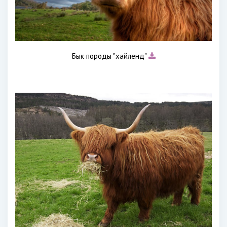
Бык породы "хайленд"