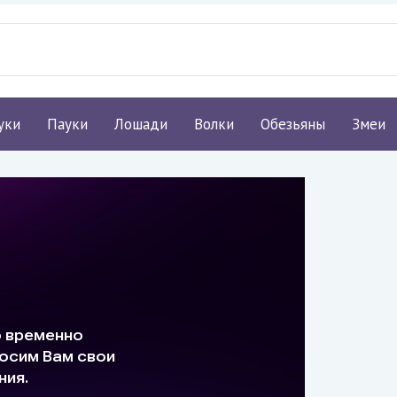
уки
Пауки
Лошади
Волки
Обезьяны
Змеи