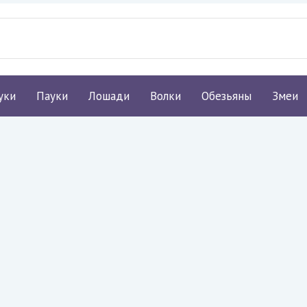
уки
Пауки
Лошади
Волки
Обезьяны
Змеи