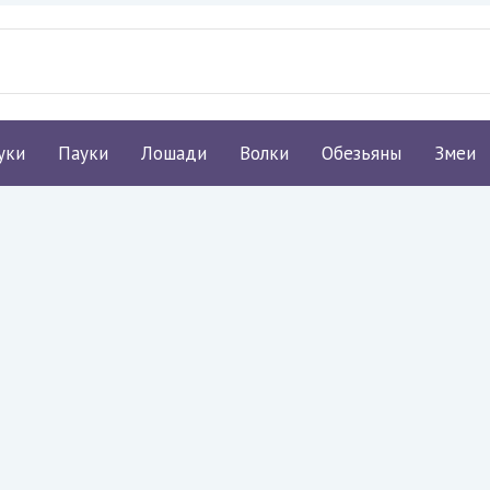
уки
Пауки
Лошади
Волки
Обезьяны
Змеи