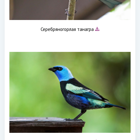
Серебряногорлая танагра