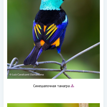
Синешапочная танагра