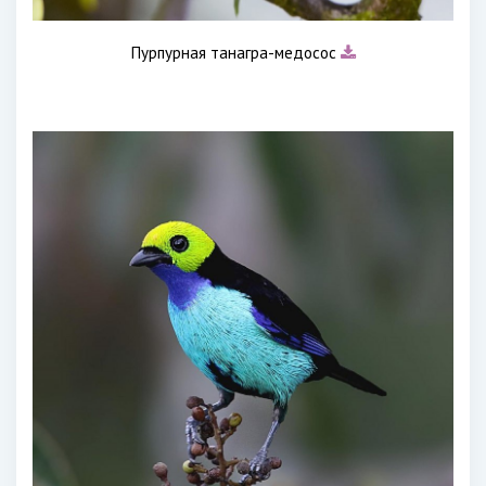
Пурпурная танагра-медосос