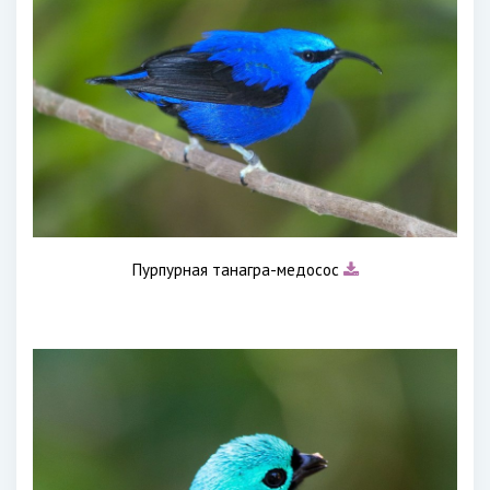
Пурпурная танагра-медосос