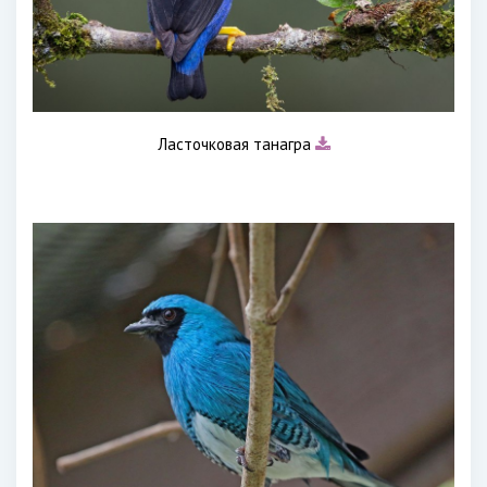
Ласточковая танагра