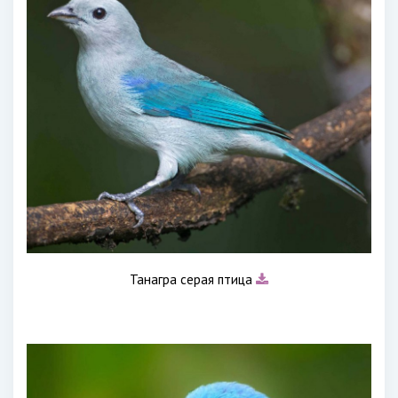
Танагра серая птица