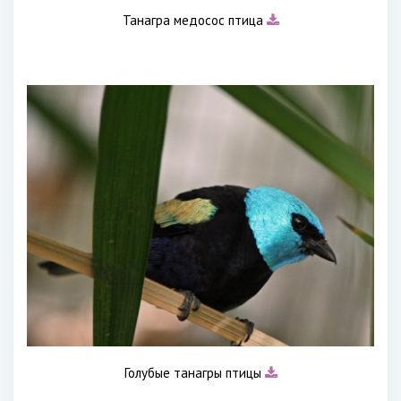
Танагра медосос птица
Голубые танагры птицы