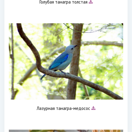
Голубая танагра толстая
Лазурная танагра-медосос