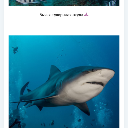
Бычья тупорылая акула