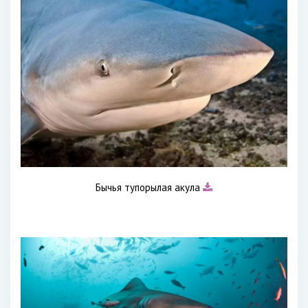
Бычья тупорылая акула