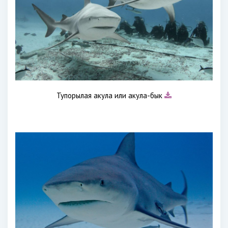
Тупорылая акула или акула-бык