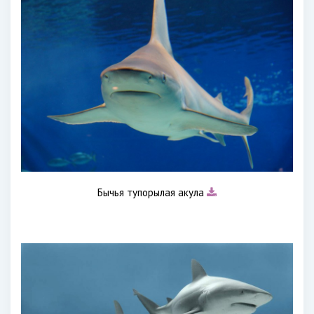
Бычья тупорылая акула