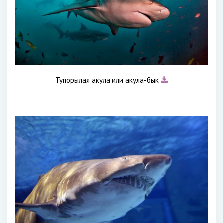
Тупорылая акула или акула-бык