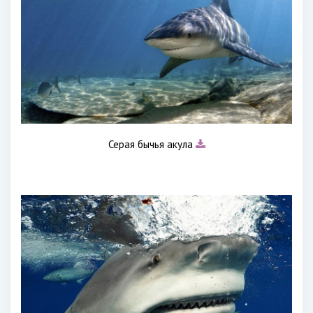
Серая бычья акула