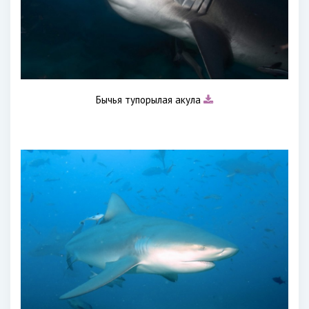
Бычья тупорылая акула