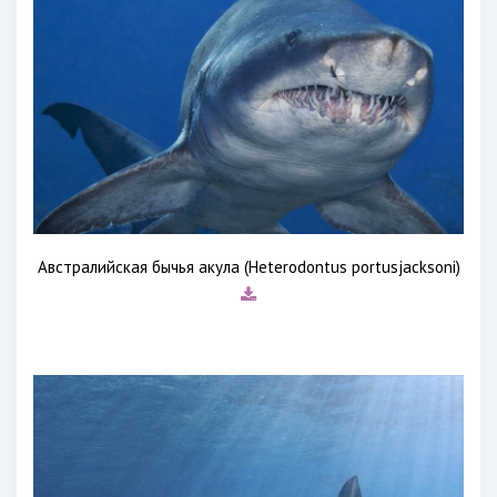
Австралийская бычья акула (Heterodontus portusjacksoni)