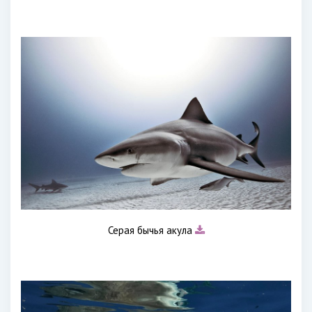
Серая бычья акула