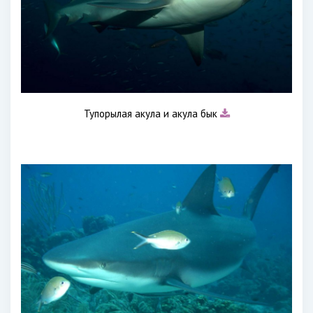
Тупорылая акула и акула бык