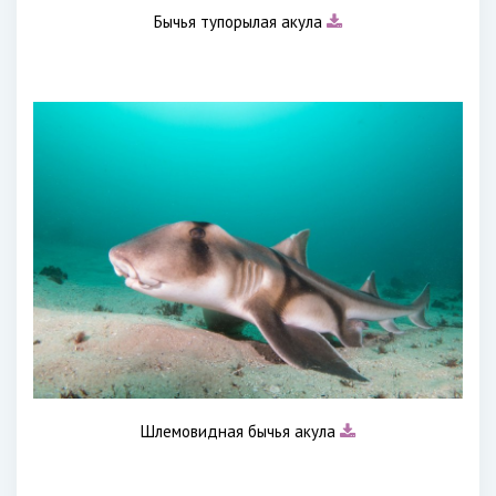
Бычья тупорылая акула
Шлемовидная бычья акула