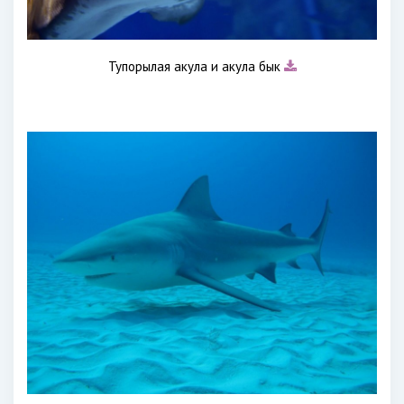
Тупорылая акула и акула бык