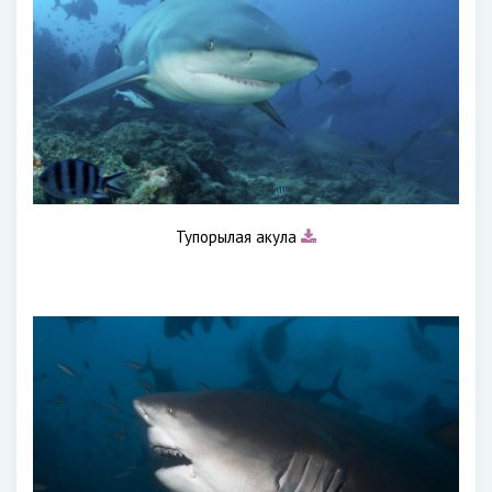
Тупорылая акула