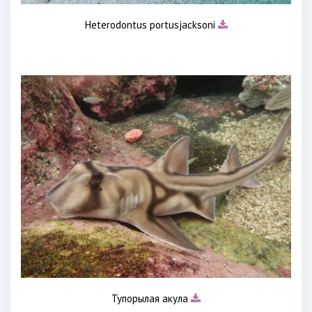
Heterodontus portusjacksoni
Тупорылая акула