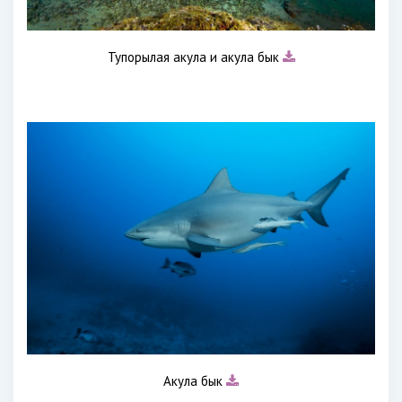
Тупорылая акула и акула бык
Акула бык