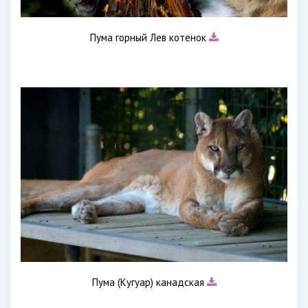
Пума горный Лев котенок
Пума (Кугуар) канадская