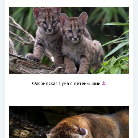
Флоридская Пума с детенышами