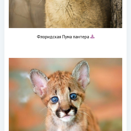
Флоридская Пума пантера