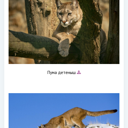
Пума детеныш