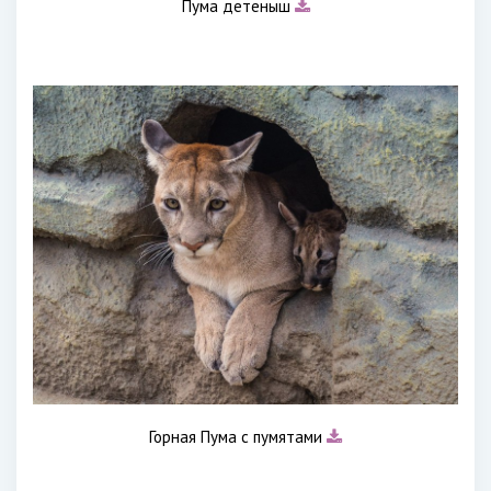
Пума детеныш
Горная Пума с пумятами