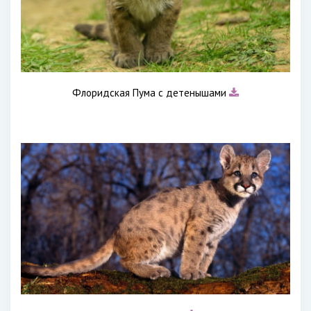
Флоридская Пума с детенышами