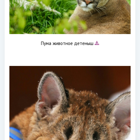
Пума животное детеныш