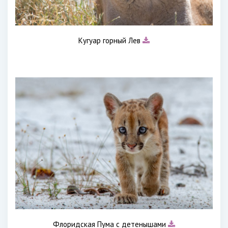
Кугуар горный Лев
Флоридская Пума с детенышами