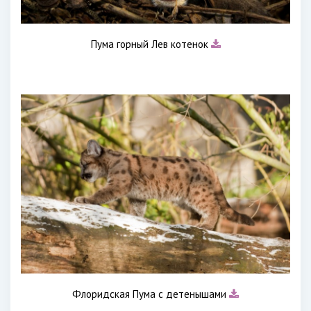
Пума горный Лев котенок
Флоридская Пума с детенышами