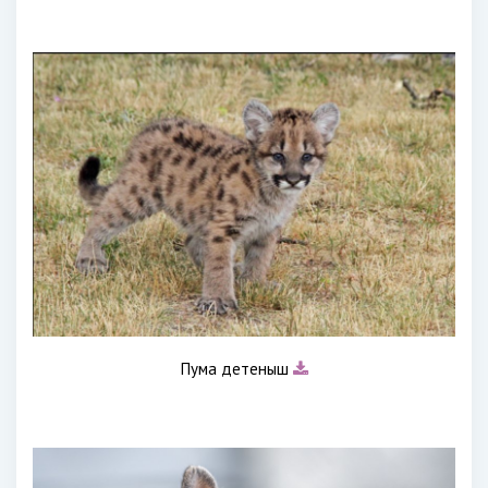
Пума детеныш