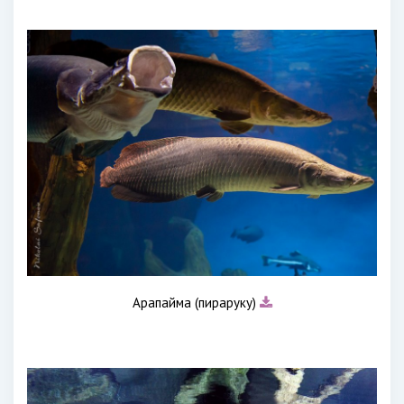
Арапайма (пираруку)