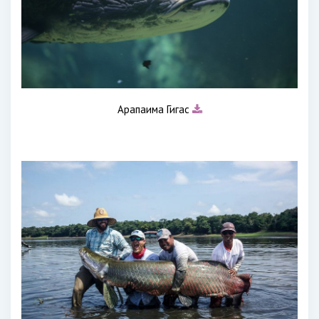
Арапаима Гигас