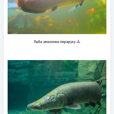
Рыба амазонки пираруку