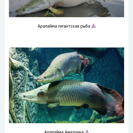
Арапайма гигантская рыба
Арапайма Амазонка