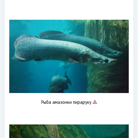
Рыба амазонки пираруку