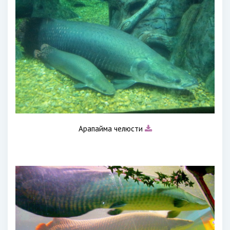
Арапайма челюсти