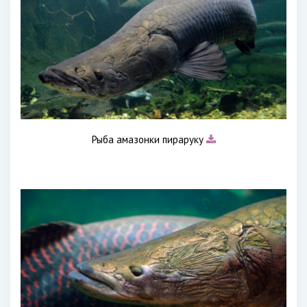
Рыба амазонки пираруку