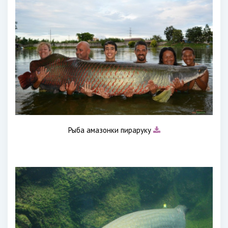
Рыба амазонки пираруку