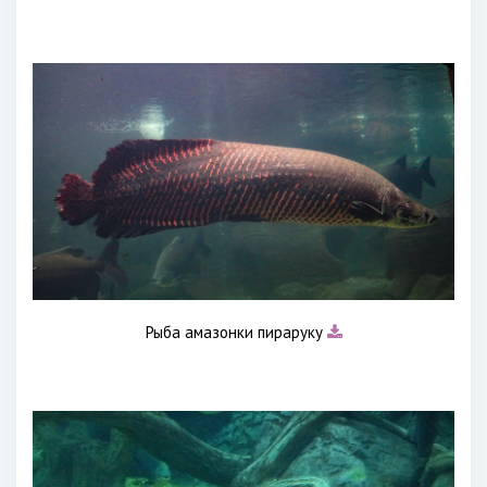
Рыба амазонки пираруку