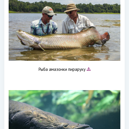
Рыба амазонки пираруку