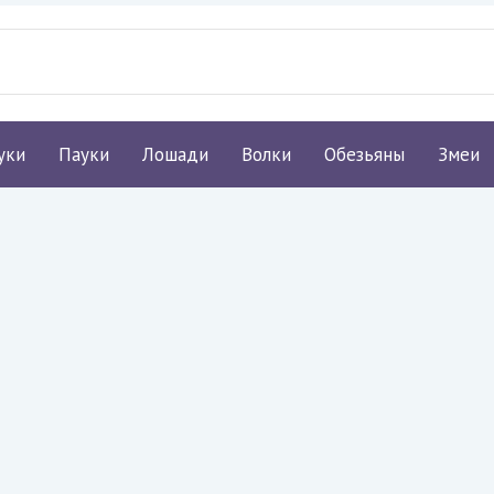
уки
Пауки
Лошади
Волки
Обезьяны
Змеи