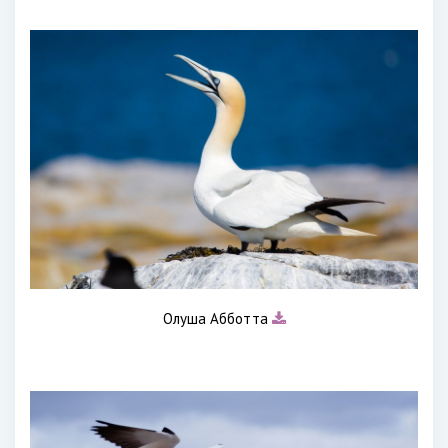
Олуша Абботта