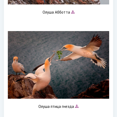
Олуша Абботта
Олуша птица гнезда