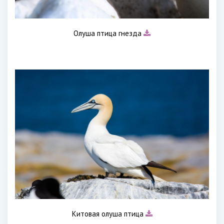
Олуша птица гнезда
Китовая олуша птица