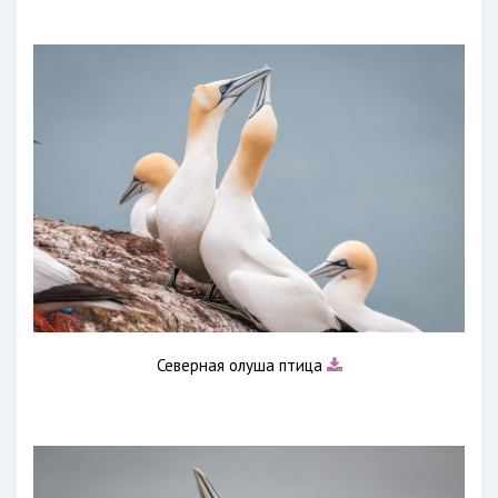
Северная олуша птица