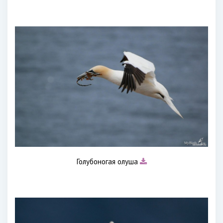
Голубоногая олуша