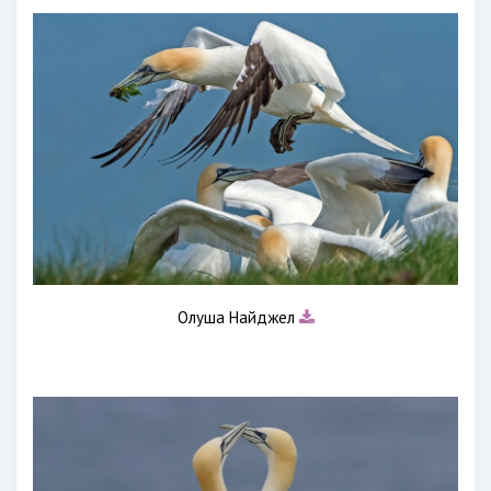
Олуша Найджел