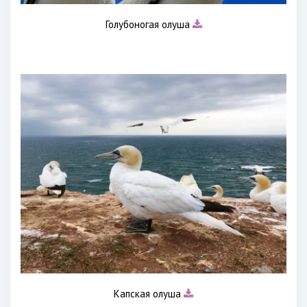
Голубоногая олуша
Капская олуша