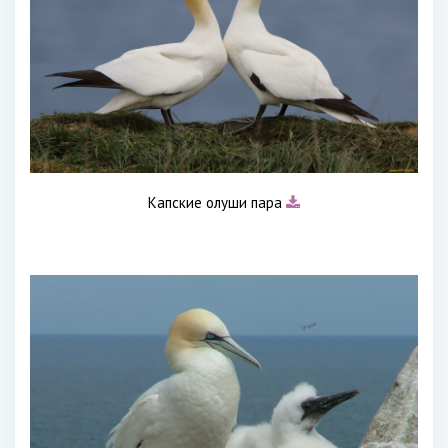
Капские олуши пара