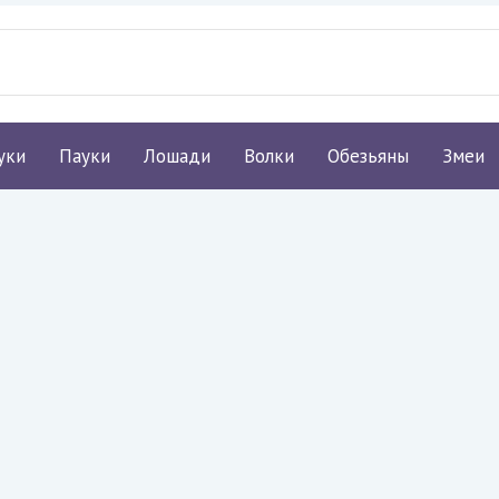
уки
Пауки
Лошади
Волки
Обезьяны
Змеи