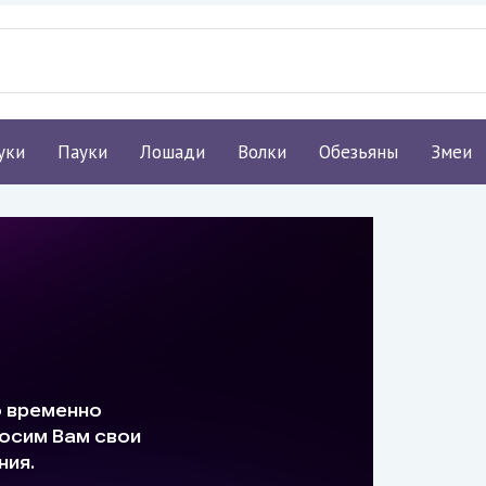
уки
Пауки
Лошади
Волки
Обезьяны
Змеи