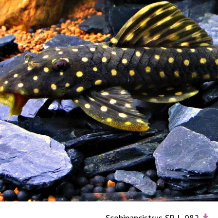
Scobinancistrus SP. L-082