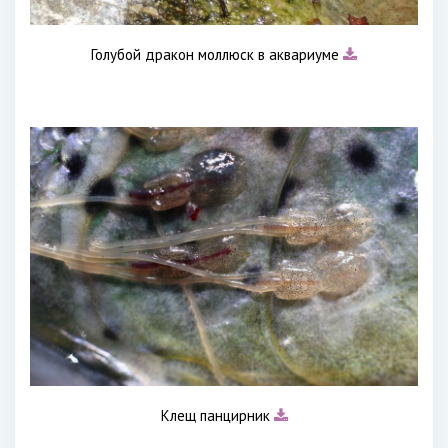
Голубой дракон моллюск в аквариуме
Клещ панцирник