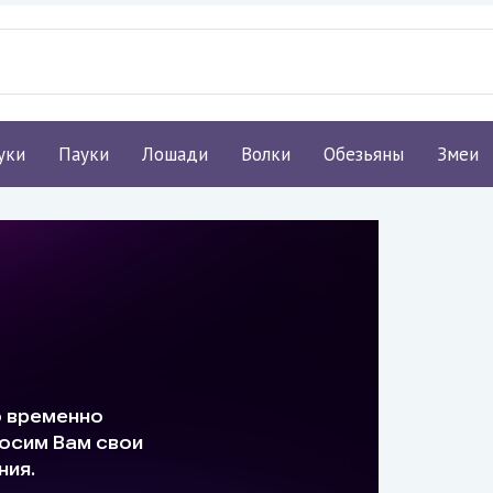
уки
Пауки
Лошади
Волки
Обезьяны
Змеи