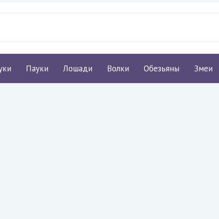
уки
Пауки
Лошади
Волки
Обезьяны
Змеи