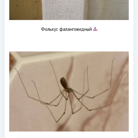
Фолькус фаланговидный