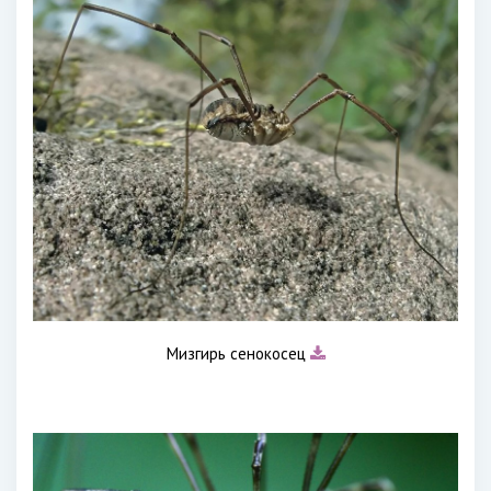
Мизгирь сенокосец