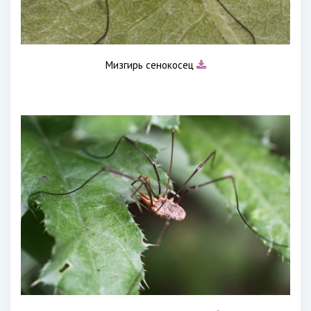
Мизгирь сенокосец