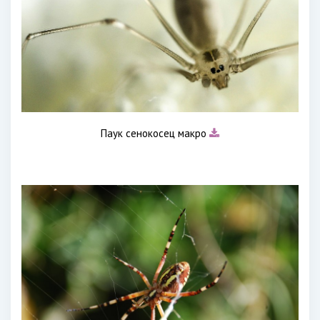
Паук сенокосец макро