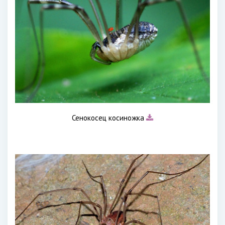
Сенокосец косиножка