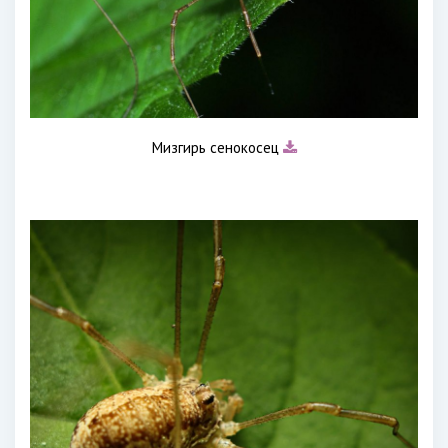
Мизгирь сенокосец