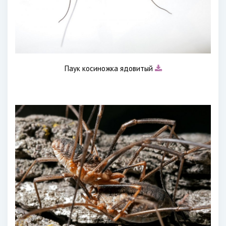
Паук косиножка ядовитый