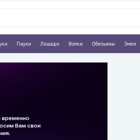
уки
Пауки
Лошади
Волки
Обезьяны
Змеи