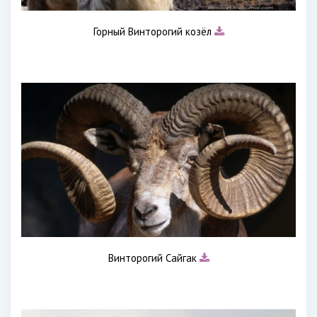
Горный Винторогий козёл
Винторогий Сайгак