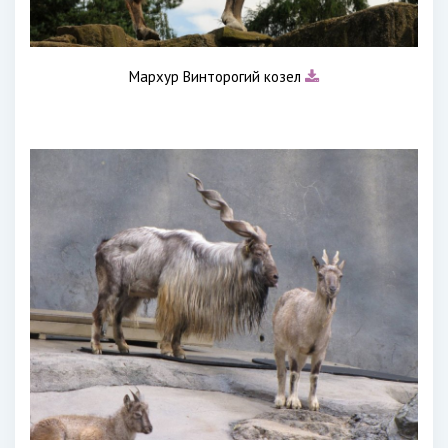
Мархур Винторогий козел