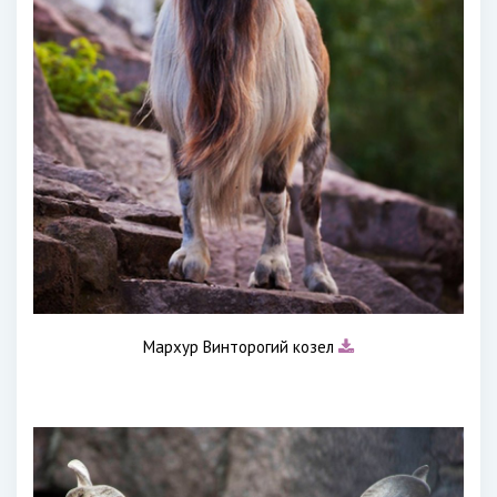
Мархур Винторогий козел