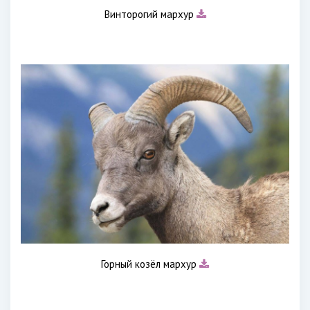
Винторогий мархур
Горный козёл мархур