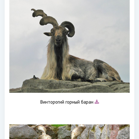
Винторогий горный баран