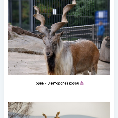
Горный Винторогий козел