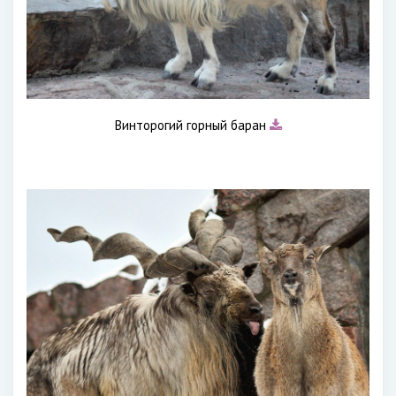
Винторогий горный баран