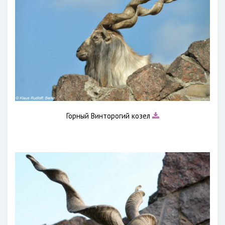
Горный Винторогий козел