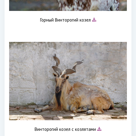
Горный Винторогий козел
Винторогий козел с козлятами