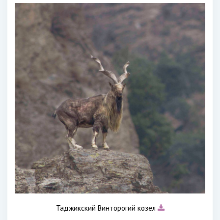
Таджикский Винторогий козел