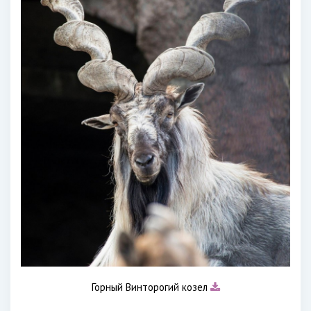
Горный Винторогий козел