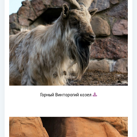
Горный Винторогий козел