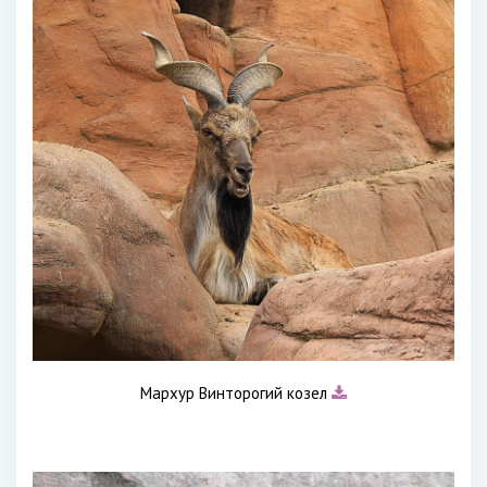
Мархур Винторогий козел