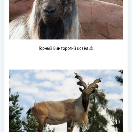
Горный Винторогий козёл