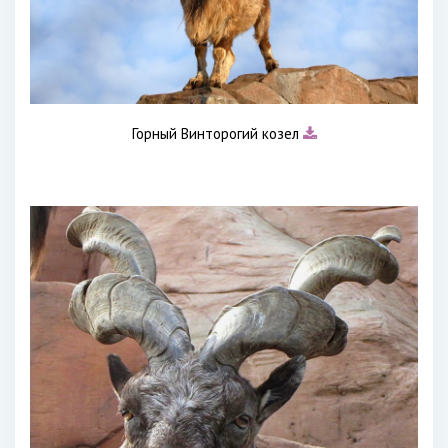
Горный Винторогий козел