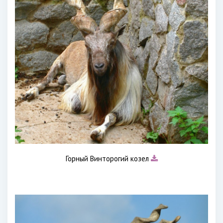
Горный Винторогий козел