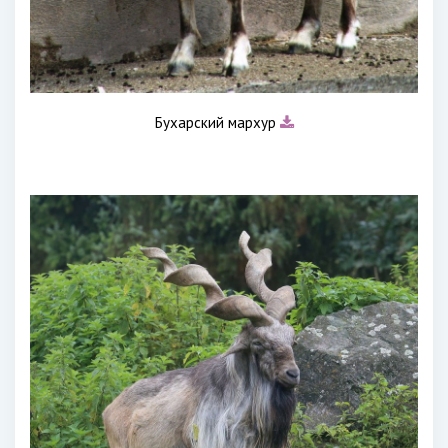
Бухарский мархур