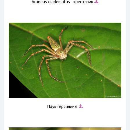
Araneus diadematus - крестовик
Паук герсилиид