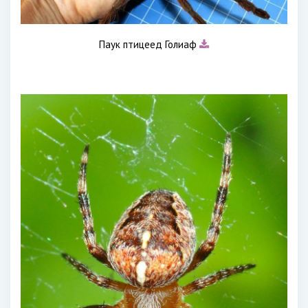
Паук птицеед Голиаф