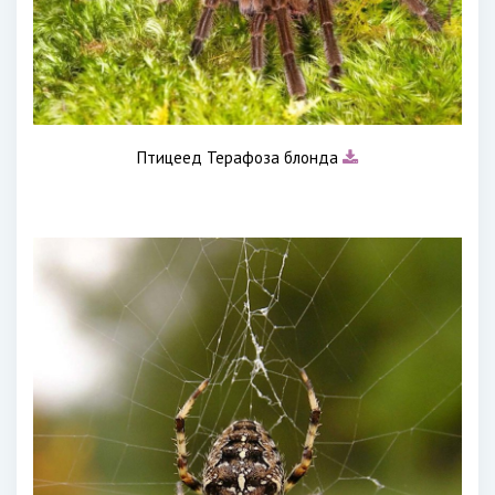
Птицеед Терафоза блонда