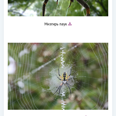
Мизгирь паук