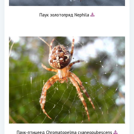
Паук золотопряд Nephila
Паук-птицеед Chromatopelma cyaneopubescens