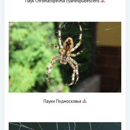
Паук Chromatopelma cyaneopubescens
Пауки Подмосковья