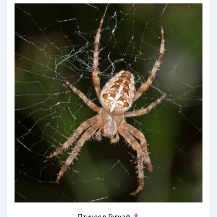
Птицеед Голиаф